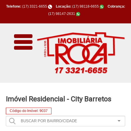
Telefone:
(17) 3321-6655
Locação:
(17) 98118-6655
Cobrança:
(17) 98147-2631
Imóvel Residencial - City Barretos
Código do Imóvel: 9037