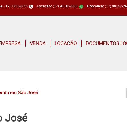
e:
(17) 3321-6655
Locação:
(17) 98118-6655
Cobrança:
(17) 98147-2
EMPRESA
VENDA
LOCAÇÃO
DOCUMENTOS LO
venda em São José
o José