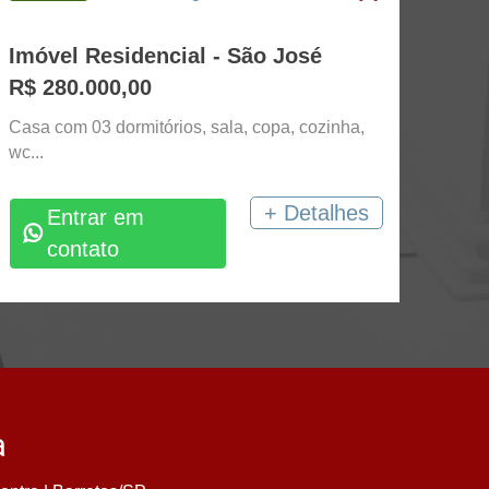
Imóvel Residencial - São José
R$ 280.000,00
Casa com 03 dormitórios, sala, copa, cozinha,
wc...
+ Detalhes
Entrar em
contato
a