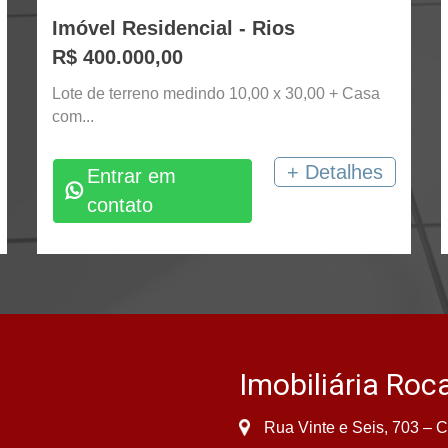
Imóvel Residencial - Rios
R$ 400.000,00
Lote de terreno medindo 10,00 x 30,00 + Casa
com...
+ Detalhes
Entrar em
contato
Imobiliária Roc
Rua Vinte e Seis, 703 – C