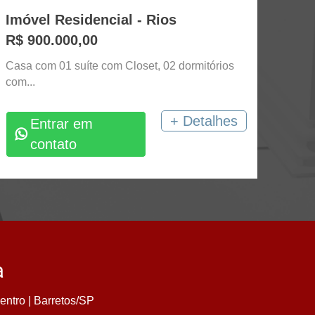
Imóvel Residencial - Rios
R$ 900.000,00
Casa com 01 suíte com Closet, 02 dormitórios
com...
+ Detalhes
Entrar em
contato
a
entro | Barretos/SP