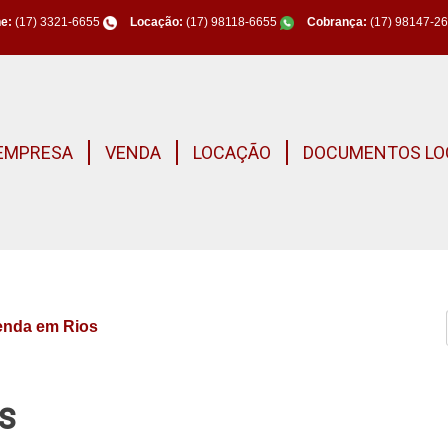
e:
(17) 3321-6655
Locação:
(17) 98118-6655
Cobrança:
(17) 98147-2
EMPRESA
VENDA
LOCAÇÃO
DOCUMENTOS LO
venda em Rios
os