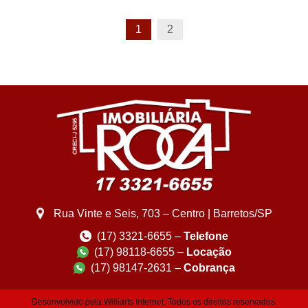
1
2
Rua Vinte e Seis, 703 – Centro | Barretos/SP
(17) 3321-6655 –
Telefone
(17) 98118-6655 –
Locação
(17) 98147-2631 –
Cobrança
Desenvolvido pela
Williarts Internet.
Todos os direitos reservados.