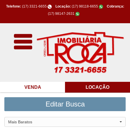
Telefone:
(17) 3321-6655
Locação:
(17) 98118-6655
Cobrança:
(17) 98147-2631
VENDA
LOCAÇÃO
Editar Busca
Mais Baratos