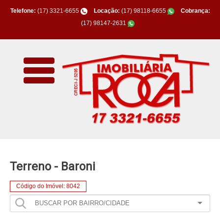
Telefone:
(17) 3321-6655
Locação:
(17) 98118-6655
Cobrança:
(17) 98147-2631
Terreno - Baroni
Código do Imóvel: 8042