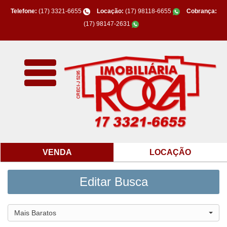
Telefone:
(17) 3321-6655
Locação:
(17) 98118-6655
Cobrança:
(17) 98147-2631
VENDA
LOCAÇÃO
Editar Busca
Mais Baratos