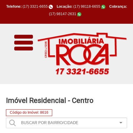
Telefone:
(17) 3321-6655
Locação:
(17) 98118-6655
Cobrança:
(17) 98147-2631
Imóvel Residencial - Centro
Código do Imóvel: 8616