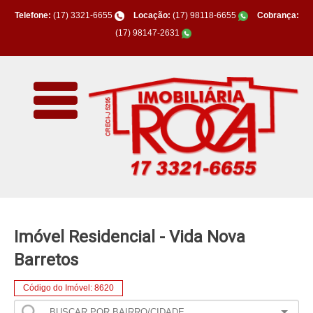
Telefone:
(17) 3321-6655
Locação:
(17) 98118-6655
Cobrança:
(17) 98147-2631
Imóvel Residencial - Vida Nova
Barretos
Código do Imóvel: 8620