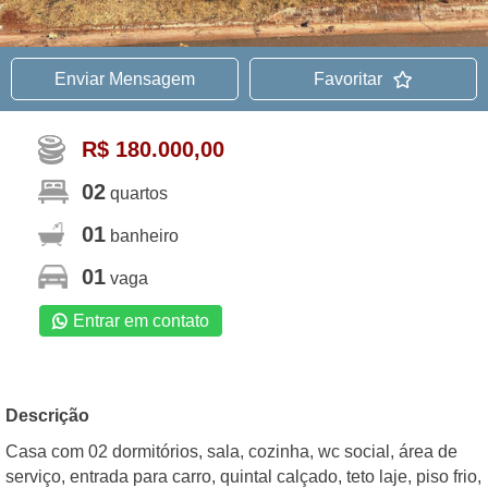
Enviar Mensagem
Favoritar
R$ 180.000,00
02
quartos
01
banheiro
01
vaga
Entrar em contato
Descrição
Casa com 02 dormitórios, sala, cozinha, wc social, área de
serviço, entrada para carro, quintal calçado, teto laje, piso frio,