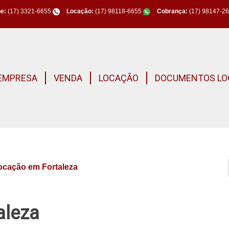
e:
(17) 3321-6655
Locação:
(17) 98118-6655
Cobrança:
(17) 98147-2
EMPRESA
VENDA
LOCAÇÃO
DOCUMENTOS LO
locação em Fortaleza
aleza