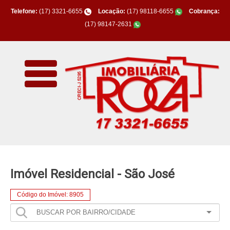
Telefone:
(17) 3321-6655
Locação:
(17) 98118-6655
Cobrança:
(17) 98147-2631
Imóvel Residencial - São José
Código do Imóvel: 8905