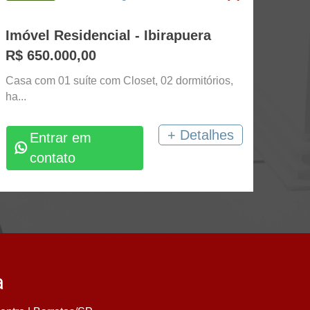
Imóvel Residencial - Ibirapuera
R$ 650.000,00
Casa com 01 suíte com Closet, 02 dormitórios,
ha...
+ Detalhes
Entrar em
contato
a