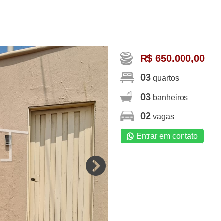
R$ 650.000,00
03
quartos
03
banheiros
02
vagas
Entrar em contato