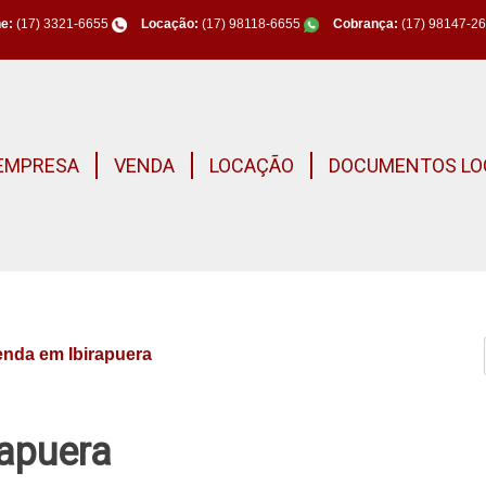
e:
(17) 3321-6655
Locação:
(17) 98118-6655
Cobrança:
(17) 98147-2
EMPRESA
VENDA
LOCAÇÃO
DOCUMENTOS LO
enda em Ibirapuera
rapuera