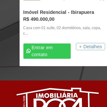
Imóvel Residencial - Ibirapuera
R$ 490.000,00
Casa com 01 suíte, 02 dormitórios, sala, copa,
c...
+ Detalhes
Entrar em
contato