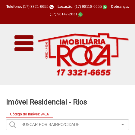
Telefone:
(17) 3321-6655
Locação:
(17) 98118-6655
Cobrança:
(17) 98147-2631
Imóvel Residencial - Rios
Código do Imóvel: 9416